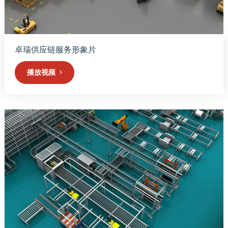
卓瑞供应链服务形象片
播放视频