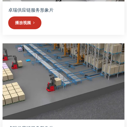
卓瑞供应链服务形象片
播放视频