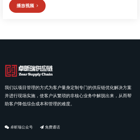
播放视频
我们以项目管理的方式为客户量身定制专门的供应链优化解决方案
并进行现场实施，使客户从繁琐的非核心业务中解脱出来，从而帮
助客户降低综合成本和管理的难度。
卓昕瑞公众号
免费通话